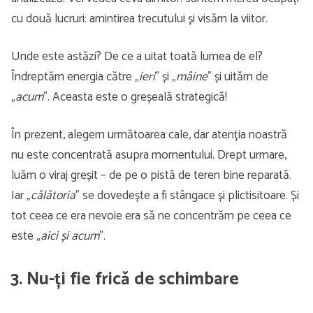
cu două lucruri: amintirea trecutului și visăm la viitor.
Unde este astăzi? De ce a uitat toată lumea de el?
Îndreptăm energia către „
ieri
” și „
mâine
” și uităm de
„
acum
”. Aceasta este o greșeală strategică!
În prezent, alegem următoarea cale, dar atenția noastră
nu este concentrată asupra momentului. Drept urmare,
luăm o viraj greșit – de pe o pistă de teren bine reparată.
Iar „
călătoria
” se dovedește a fi stângace și plictisitoare. Și
tot ceea ce era nevoie era să ne concentrăm pe ceea ce
este „
aici și acum
”.
3. Nu-ți fie frică de schimbare