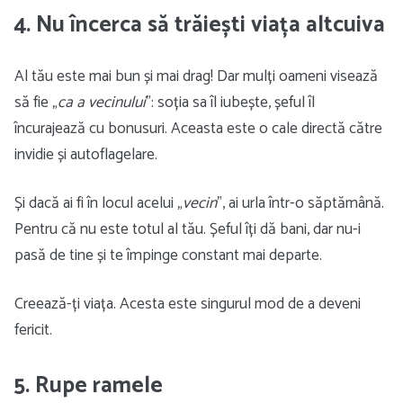
4. Nu încerca să trăiești viața altcuiva
Al tău este mai bun și mai drag! Dar mulți oameni visează
să fie „
ca a vecinului
”: soția sa îl iubește, șeful îl
încurajează cu bonusuri. Aceasta este o cale directă către
invidie și autoflagelare.
Și dacă ai fi în locul acelui „
vecin
”, ai urla într-o săptămână.
Pentru că nu este totul al tău. Șeful îți dă bani, dar nu-i
pasă de tine și te împinge constant mai departe.
Creează-ți viața. Acesta este singurul mod de a deveni
fericit.
5. Rupe ramele