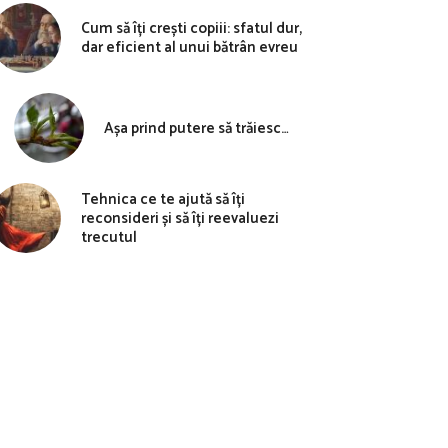
Cum să îți crești copiii: sfatul dur,
dar eficient al unui bătrân evreu
Așa prind putere să trăiesc…
Tehnica ce te ajută să îți
reconsideri și să îți reevaluezi
trecutul