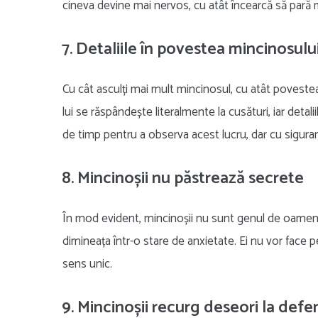
cineva devine mai nervos, cu atât încearcă să pară 
7. Detaliile în povestea mincinosulu
Cu cât asculți mai mult mincinosul, cu atât poveste
lui se răspândește literalmente la cusături, iar detali
de timp pentru a observa acest lucru, dar cu sigura
8. Mincinoșii nu păstrează secrete
În mod evident, mincinoșii nu sunt genul de oameni 
dimineața într-o stare de anxietate. Ei nu vor face p
sens unic.
9. Mincinoșii recurg deseori la defe