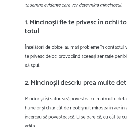
12 semne evidente care vor determina mincinosul:
1. Mincinoșii fie te privesc în ochii t
totul
Înșelătorii de obicei au mari probleme în contactul vizu
te privesc deloc, provocând aceeași senzație penibilă
să spui.
2. Mincinoșii descriu prea multe deta
Mincinoșii își saturează povestea cu mai multe deta
hainelor și chiar cât de neobișnuit mirosea în aer î
încercau să povestească. Li se pare că, cu cât te cu
arăta.