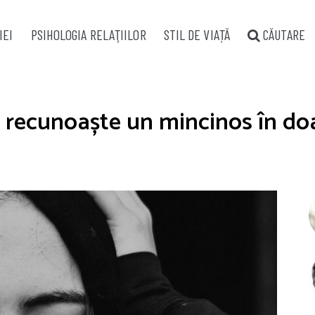
IEI
PSIHOLOGIA RELAŢIILOR
STIL DE VIAȚĂ
CĂUTARE
a recunoaște un mincinos în d