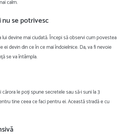
mai calm.
i nu se potrivesc
a lui devine mai ciudată. Începi să observi cum povestea
ile ei devin din ce în ce mai îndoielnice. Da, va fi nevoie
nță se va întâmpla.
cărora le poți spune secretele sau să-i suni la 3
entru tine ceea ce faci pentru ei. Această stradă e cu
nsivă