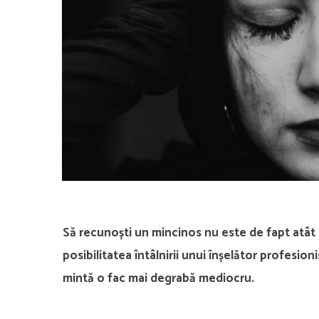
Să recunoști un mincinos nu este de fapt atât di
posibilitatea întâlnirii unui înșelător profesion
mintă o fac mai degrabă mediocru.