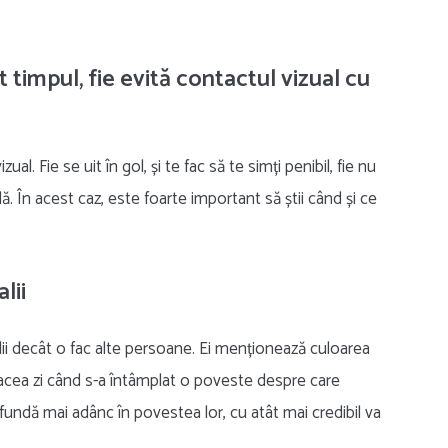
ot timpul, fie evită contactul vizual cu
al. Fie se uit în gol, și te fac să te simți penibil, fie nu
. În acest caz, este foarte important să știi când și ce
lii
lii decât o fac alte persoane. Ei menționează culoarea
n acea zi când s-a întâmplat o poveste despre care
fundă mai adânc în povestea lor, cu atât mai credibil va