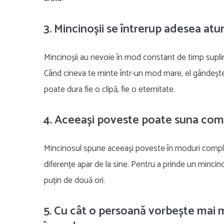
3. Mincinoșii se întrerup adesea atu
Mincinoșii au nevoie în mod constant de timp supli
Când cineva te minte într-un mod mare, el gândește 
poate dura fie o clipă, fie o eternitate.
4. Aceeași poveste poate suna comp
Mincinosul spune aceeași poveste în moduri complet 
diferențe apar de la sine. Pentru a prinde un mincino
puțin de două ori.
5. Cu cât o persoană vorbește mai m