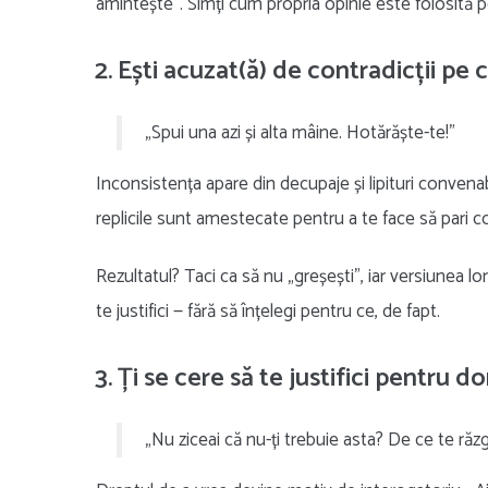
amintește”. Simți cum propria opinie este folosită p
2. Ești acuzat(ă) de contradicții pe c
„Spui una azi și alta mâine. Hotărăște-te!”
Inconsistența apare din decupaje și lipituri convenab
replicile sunt amestecate pentru a te face să pari con
Rezultatul? Taci ca să nu „greșești”, iar versiunea l
te justifici — fără să înțelegi pentru ce, de fapt.
3. Ți se cere să te justifici pentru do
„Nu ziceai că nu-ți trebuie asta? De ce te răz