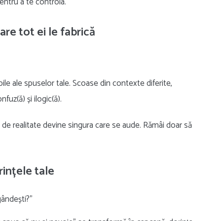
entru a te controla.
are tot ei le fabrică
ile ale spuselor tale. Scoase din contexte diferite,
fuz(ă) și ilogic(ă).
or de realitate devine singura care se aude. Rămâi doar să
rințele tale
gândești?”