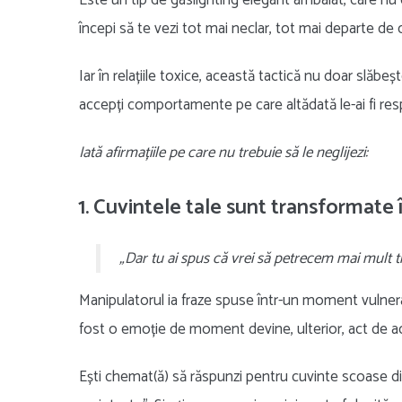
Este un tip de gaslighting elegant ambalat, care nu con
începi să te vezi tot mai neclar, tot mai departe de c
Iar în relațiile toxice, această tactică nu doar slăbeșt
accepți comportamente pe care altădată le-ai fi resp
Iată afirmațiile pe care nu trebuie să le neglijezi:
1. Cuvintele tale sunt transformate
„Dar tu ai spus că vrei să petrecem mai mult 
Manipulatorul ia fraze spuse într-un moment vulnerabil
fost o emoție de moment devine, ulterior, act de acu
Ești chemat(ă) să răspunzi pentru cuvinte scoase din a