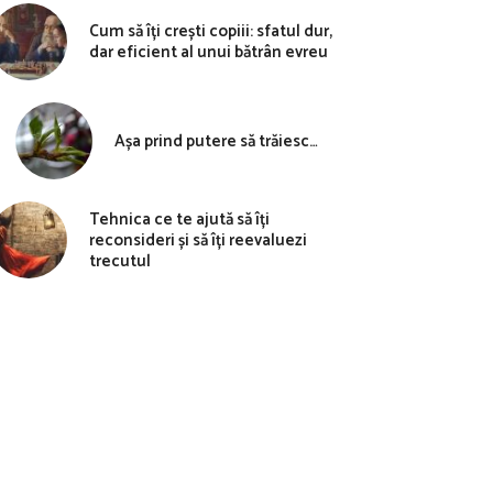
Cum să îți crești copiii: sfatul dur,
dar eficient al unui bătrân evreu
Așa prind putere să trăiesc…
Tehnica ce te ajută să îți
reconsideri și să îți reevaluezi
trecutul