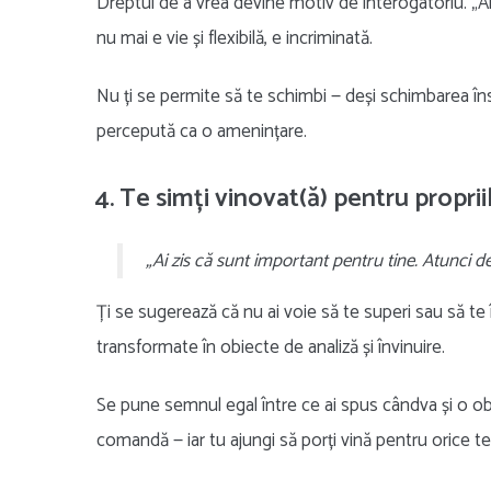
Dreptul de a vrea devine motiv de interogatoriu. „A
nu mai e vie și flexibilă, e incriminată.
Nu ți se permite să te schimbi — deși schimbarea în
percepută ca o amenințare.
4. Te simți vinovat(ă) pentru proprii
„Ai zis că sunt important pentru tine. Atunci de
Ți se sugerează că nu ai voie să te superi sau să te 
transformate în obiecte de analiză și învinuire.
Se pune semnul egal între ce ai spus cândva și o obli
comandă — iar tu ajungi să porți vină pentru orice te