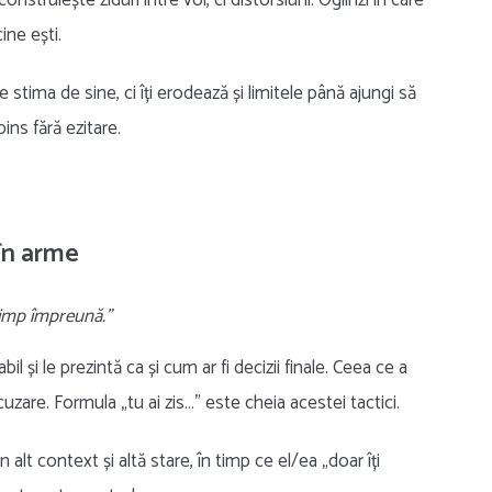
struiește ziduri între voi, ci distorsiuni. Oglinzi în care
ine ești.
e stima de sine, ci îți erodează și limitele până ajungi să
ins fără ezitare.
 în arme
timp împreună.”
 și le prezintă ca și cum ar fi decizii finale. Ceea ce a
zare. Formula „tu ai zis…” este cheia acestei tactici.
lt context și altă stare, în timp ce el/ea „doar îți