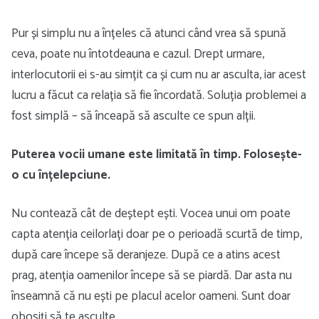
Pur și simplu nu a înțeles că atunci când vrea să spună
ceva, poate nu întotdeauna e cazul. Drept urmare,
interlocutorii ei s-au simțit ca și cum nu ar asculta, iar acest
lucru a făcut ca relația să fie încordată. Soluția problemei a
fost simplă – să înceapă să asculte ce spun alții.
Puterea vocii umane este limitată în timp. Folosește-
o cu înțelepciune.
Nu contează cât de deștept ești. Vocea unui om poate
capta atenția ceilorlați doar pe o perioadă scurtă de timp,
după care începe să deranjeze. După ce a atins acest
prag, atenția oamenilor începe să se piardă. Dar asta nu
înseamnă că nu ești pe placul acelor oameni. Sunt doar
obosiți să te asculte.