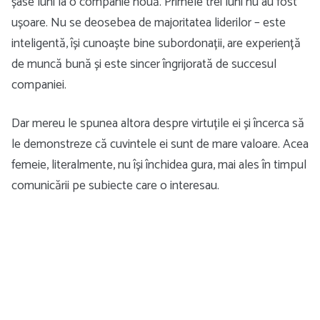
șase luni la o companie nouă. Primele trei luni nu au fost
ușoare. Nu se deosebea de majoritatea liderilor – este
inteligentă, își cunoaște bine subordonații, are experiență
de muncă bună și este sincer îngrijorată de succesul
companiei.
Dar mereu le spunea altora despre virtuțile ei și încerca să
le demonstreze că cuvintele ei sunt de mare valoare. Acea
femeie, literalmente, nu își închidea gura, mai ales în timpul
comunicării pe subiecte care o interesau.