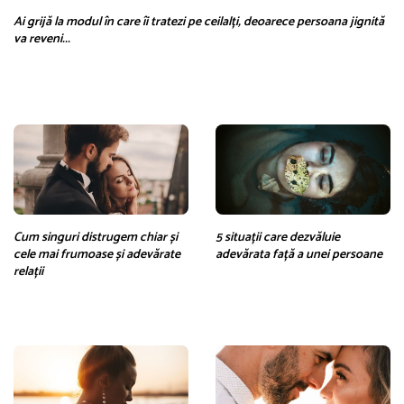
Ai grijă la modul în care îi tratezi pe ceilalți, deoarece persoana jignită
va reveni...
Cum singuri distrugem chiar și
5 situații care dezvăluie
cele mai frumoase și adevărate
adevărata față a unei persoane
relații