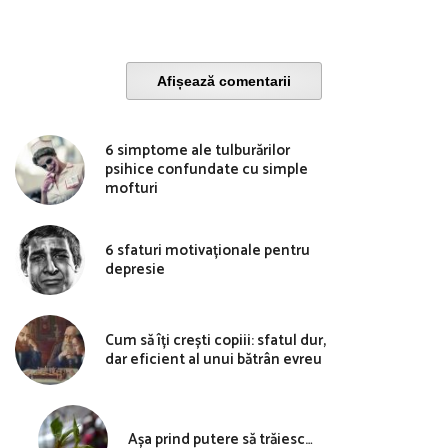
Afișează comentarii
6 simptome ale tulburărilor
psihice confundate cu simple
mofturi
6 sfaturi motivaționale pentru
depresie
Cum să îți crești copiii: sfatul dur,
dar eficient al unui bătrân evreu
Așa prind putere să trăiesc…