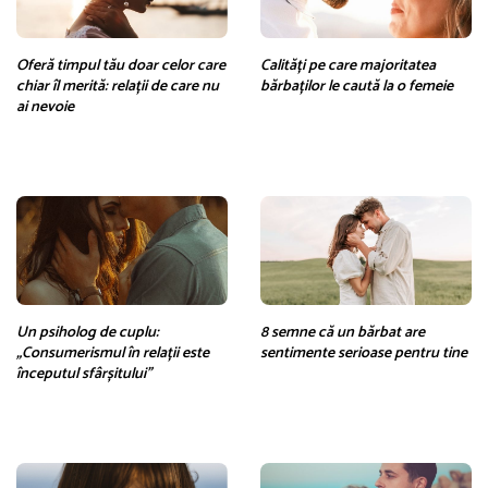
Oferă timpul tău doar celor care
Calități pe care majoritatea
chiar îl merită: relații de care nu
bărbaților le caută la o femeie
ai nevoie
Un psiholog de cuplu:
8 semne că un bărbat are
„Consumerismul în relații este
sentimente serioase pentru tine
începutul sfârșitului”