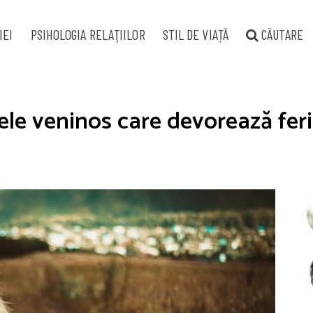
IEI
PSIHOLOGIA RELAŢIILOR
STIL DE VIAȚĂ
CĂUTARE
ele veninos care devorează feri