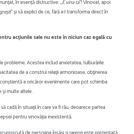
unțat, în esență distructive: „
E vina ta
”! Vinovat, apoi
 greșit
” și să explici de ce, fără a-l transforma direct în
tru acțiunile sale nu este în niciun caz egală cu
 de probleme. Acestea includ anxietatea, tulburările
apacitatea de a construi relații armonioase, obținerea
inconștientă a oricăror evenimente care pot schimba
 și multe altele .
e să cadă în situații în care va fi rău, deoarece partea
epsei pentru vinovăția inexistentă.
recunoscută de persoana însăși și rareori este prezentată