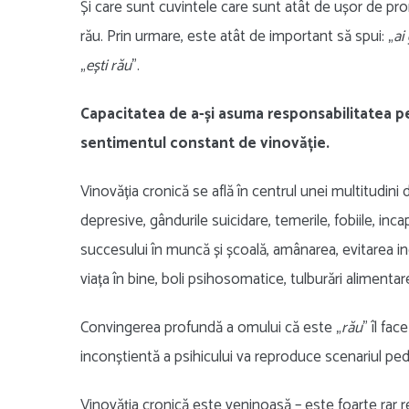
Și care sunt cuvintele care sunt atât de ușor de pron
rău. Prin urmare, este atât de important să spui: „
ai
„
ești rău
”.
Capacitatea de a-și asuma responsabilitatea pen
sentimentul constant de vinovăție.
Vinovăția cronică se află în centrul unei multitudini
depresive, gândurile suicidare, temerile, fobiile, inc
succesului în muncă și școală, amânarea, evitarea 
viața în bine, boli psihosomatice, tulburări alimentare
Convingerea profundă a omului că este „
rău
” îl fac
inconștientă a psihicului va reproduce scenariul ped
Vinovăția cronică este veninoasă – este foarte rar 