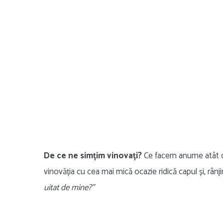
De ce ne simțim vinovați?
Ce facem anume atât de 
vinovăția cu cea mai mică ocazie ridică capul și, rânji
uitat de mine?”