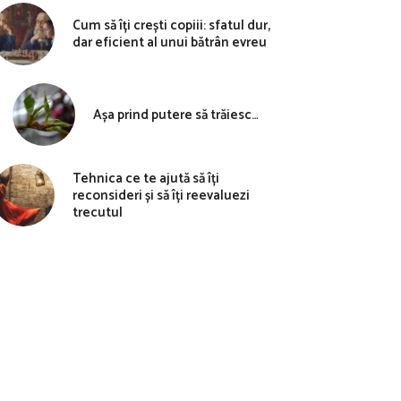
Cum să îți crești copiii: sfatul dur,
dar eficient al unui bătrân evreu
Așa prind putere să trăiesc…
Tehnica ce te ajută să îți
reconsideri și să îți reevaluezi
trecutul