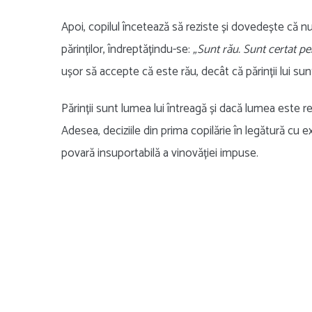
Apoi, copilul încetează să reziste și dovedește că 
părinților, îndreptățindu-se:
„Sunt rău. Sunt certat pe
ușor să accepte că este rău, decât că părinții lui sunt
Părinții sunt lumea lui întreagă și dacă lumea este r
Adesea, deciziile din prima copilărie în legătură cu 
povară insuportabilă a vinovăției impuse.