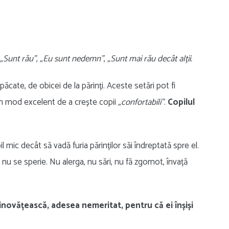
„Sunt rău”
,
„Eu sunt nedemn”
,
„Sunt mai rău decât alții.
păcate, de obicei de la părinți. Aceste setări pot fi
un mod excelent de a crește copii
„confortabili”
.
Copilul
mic decât să vadă furia părinților săi îndreptată spre el.
 nu se sperie. Nu alerga, nu sări, nu fă zgomot, învață
vinovățească, adesea nemeritat, pentru că ei înșiși