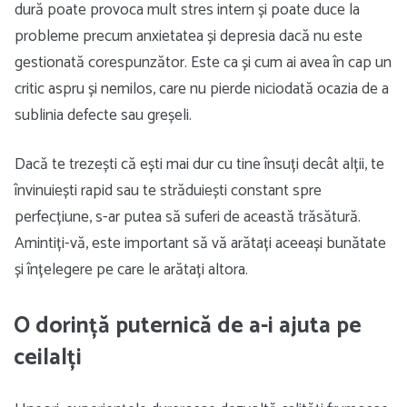
dură poate provoca mult stres intern și poate duce la
probleme precum anxietatea și depresia dacă nu este
gestionată corespunzător. Este ca și cum ai avea în cap un
critic aspru și nemilos, care nu pierde niciodată ocazia de a
sublinia defecte sau greșeli.
Dacă te trezești că ești mai dur cu tine însuți decât alții, te
învinuiești rapid sau te străduiești constant spre
perfecțiune, s-ar putea să suferi de această trăsătură.
Amintiți-vă, este important să vă arătați aceeași bunătate
și înțelegere pe care le arătați altora.
O dorință puternică de a-i ajuta pe
ceilalți