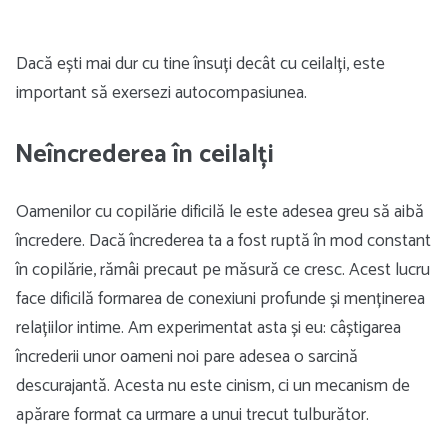
Dacă ești mai dur cu tine însuți decât cu ceilalți, este
important să exersezi autocompasiunea.
Neîncrederea în ceilalți
Oamenilor cu copilărie dificilă le este adesea greu să aibă
încredere. Dacă încrederea ta a fost ruptă în mod constant
în copilărie, rămâi precaut pe măsură ce cresc. Acest lucru
face dificilă formarea de conexiuni profunde și menținerea
relațiilor intime. Am experimentat asta și eu: câștigarea
încrederii unor oameni noi pare adesea o sarcină
descurajantă. Acesta nu este cinism, ci un mecanism de
apărare format ca urmare a unui trecut tulburător.