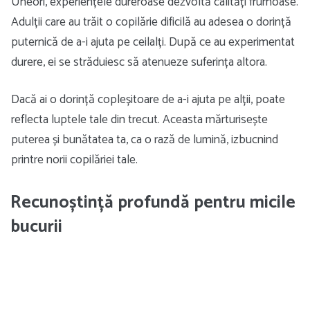
Uneori, experiențele dureroase dezvoltă calități frumoase.
Adulții care au trăit o copilărie dificilă au adesea o dorință
puternică de a-i ajuta pe ceilalți. După ce au experimentat
durere, ei se străduiesc să atenueze suferința altora.
Dacă ai o dorință copleșitoare de a-i ajuta pe alții, poate
reflecta luptele tale din trecut. Aceasta mărturisește
puterea și bunătatea ta, ca o rază de lumină, izbucnind
printre norii copilăriei tale.
Recunoștință profundă pentru micile
bucurii