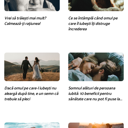
Vrei să trăiești mai mult?
Ce se întâmplă când omul pe
Calmează-ți rațiunea!
care îl iubești îți distruge
încrederea
Dacă omul pe care-l iubești nu
Somnul alături de persoana
aleargă după tine, e un semn că
iubită: 10 beneficii pentru
trebuie să pleci
sănătate care nu pot fi puse la...