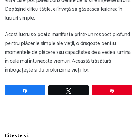
viață care pot părea considerate de la sine înțelese altora.
Depășind dificultățile, ei învață să găsească fericirea în
lucruri simple.
Acest lucru se poate manifesta printr-un respect profund
pentru plăcerile simple ale vieții, o dragoste pentru
momentele de plăcere sau capacitatea de a vedea lumina
în cele mai întunecate vremuri. Această trăsătură
îmbogățește și dă profunzime vieții lor.
Share
Tweet
Pin
Citește și: