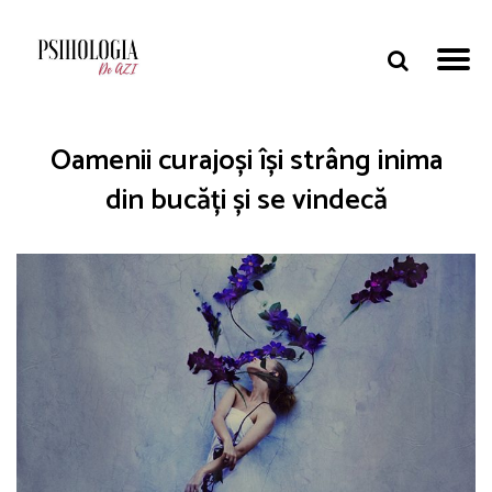
Oamenii curajoși își strâng inima
din bucăți și se vindecă