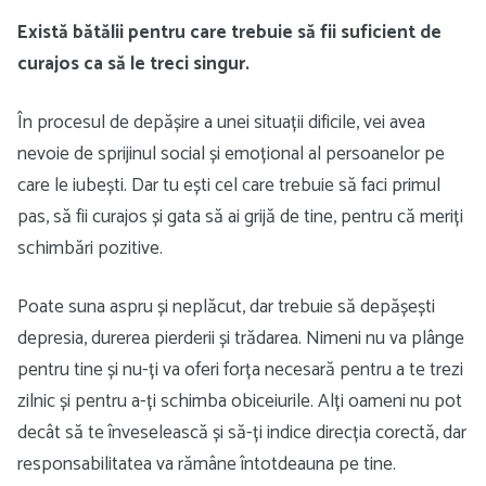
Există bătălii pentru care trebuie să fii suficient de
curajos ca să le treci singur.
În procesul de depășire a unei situații dificile, vei avea
nevoie de sprijinul social și emoțional al persoanelor pe
care le iubești. Dar tu ești cel care trebuie să faci primul
pas, să fii curajos și gata să ai grijă de tine, pentru că meriți
schimbări pozitive.
Poate suna aspru și neplăcut, dar trebuie să depășești
depresia, durerea pierderii și trădarea. Nimeni nu va plânge
pentru tine și nu-ți va oferi forța necesară pentru a te trezi
zilnic și pentru a-ți schimba obiceiurile. Alți oameni nu pot
decât să te înveselească și să-ți indice direcția corectă, dar
responsabilitatea va rămâne întotdeauna pe tine.