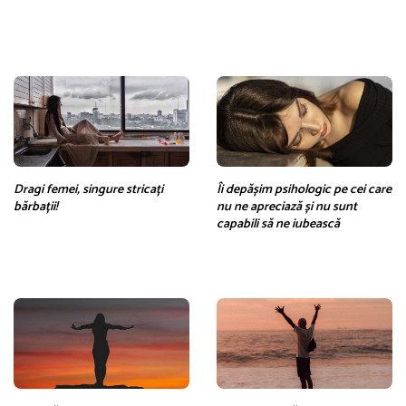
Dragi femei, singure stricați
Îi depășim psihologic pe cei care
bărbații!
nu ne apreciază și nu sunt
capabili să ne iubească