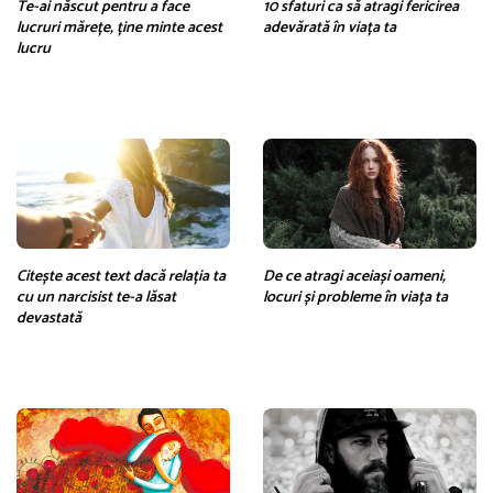
Te-ai născut pentru a face
10 sfaturi ca să atragi fericirea
lucruri mărețe, ține minte acest
adevărată în viața ta
lucru
Citește acest text dacă relația ta
De ce atragi aceiași oameni,
cu un narcisist te-a lăsat
locuri și probleme în viața ta
devastată