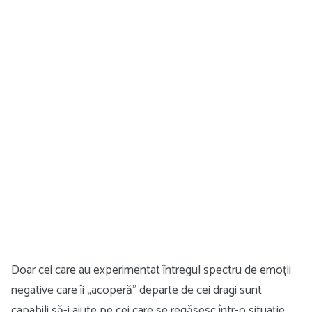
Doar cei care au experimentat întregul spectru de emoții
negative care îi „acoperă” departe de cei dragi sunt
capabili să-i ajute pe cei care se regăsesc într-o situație