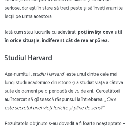
seriose, dar ești în stare să treci peste și să înveți anumite
lecții pe urma acestora.
Iată cum stau lucrurile cu adevărat:
poți învăța ceva util
în orice situație, indiferent cât de rea ar părea.
Studiul Harvard
Așa-numitul „
studiu Harvard
” este unul dintre cele mai
lungi studii academice din istorie și a studiat viața a câteva
sute de oameni pe o perioadă de 75 de ani. Cercetătorii
au încercat să găsească răspunsul la întrebarea:
„Care
este secretul unei vieți fericite și pline de sens?”
Rezultatele obținute s-au dovedit a fi foarte neașteptate –