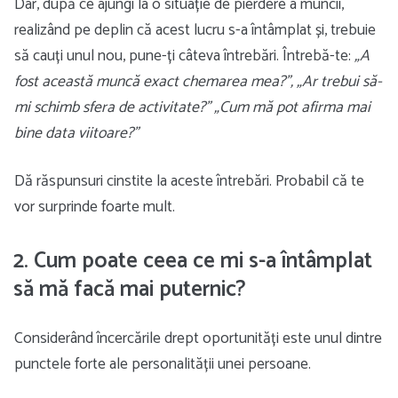
Dar, după ce ajungi la o situație de pierdere a muncii,
realizând pe deplin că acest lucru s-a întâmplat și, trebuie
să cauți unul nou, pune-ți câteva întrebări. Întrebă-te:
„A
fost această muncă exact chemarea mea?”, „Ar trebui să-
mi schimb sfera de activitate?” „Cum mă pot afirma mai
bine data viitoare?”
Dă răspunsuri cinstite la aceste întrebări. Probabil că te
vor surprinde foarte mult.
2. Cum poate ceea ce mi s-a întâmplat
să mă facă mai puternic?
Considerând încercările drept oportunități este unul dintre
punctele forte ale personalității unei persoane.