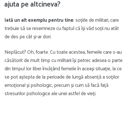
ajuta pe altcineva?
Iată un alt exemplu pentru tine
: soțiile de militari, care
trebuie să se resemneze cu faptul că își văd soții nu atât
de des pe cât și-ar dori.
Neplăcut? Oh, foarte. Cu toate acestea, femeile care s-au
căsătorit de mult timp cu militarii își petrec adesea o parte
din timpul lor liber învățând femeile în aceași situație, la ce
se pot aștepta de la perioade de lungă absență a soților
emoțional și psihologic, precum și cum să facă față
stresurilor psihologice ale unei astfel de vieți.