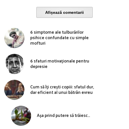
Afișează comentarii
6 simptome ale tulburărilor
psihice confundate cu simple
mofturi
6 sfaturi motivaționale pentru
depresie
Cum să îți crești copiii: sfatul dur,
dar eficient al unui bătrân evreu
Așa prind putere să trăiesc…