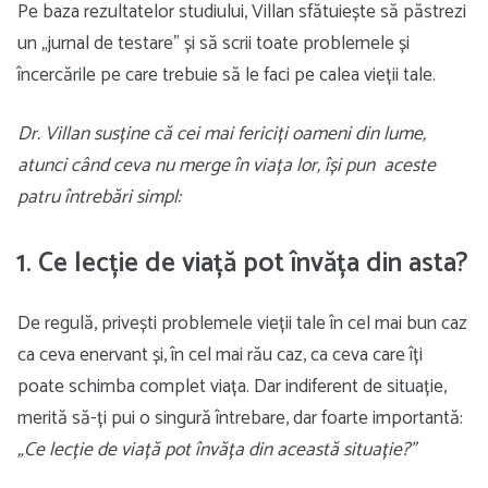
Pe baza rezultatelor studiului, Villan sfătuiește să păstrezi
un „jurnal de testare” și să scrii toate problemele și
încercările pe care trebuie să le faci pe calea vieții tale.
Dr. Villan susține că cei mai fericiți oameni din lume,
atunci când ceva nu merge în viața lor, își pun aceste
patru întrebări simpl:
1. Ce lecție de viață pot învăța din asta?
De regulă, privești problemele vieții tale în cel mai bun caz
ca ceva enervant și, în cel mai rău caz, ca ceva care îți
poate schimba complet viața. Dar indiferent de situație,
merită să-ți pui o singură întrebare, dar foarte importantă:
„Ce lecție de viață pot învăța din această situație?”