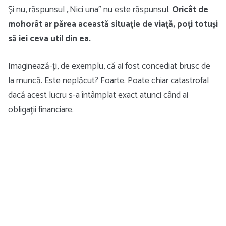
Și nu, răspunsul „Nici una” nu este răspunsul.
Oricât de
mohorât ar părea această situație de viață, poți totuși
să iei ceva util din ea.
Imaginează-ți, de exemplu, că ai fost concediat brusc de
la muncă. Este neplăcut? Foarte. Poate chiar catastrofal
dacă acest lucru s-a întâmplat exact atunci când ai
obligații financiare.