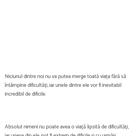
Niciunul dintre noi nu va putea merge toată viața fără să
întâmpine dificultăți, iar unele dintre ele vor fi inevitabil
incredibil de dificile.
Absolut nimeni nu poate avea o viață lipsită de dificultăți,
iar uneșe din ele pot fi extrem de dificile și cu urmări