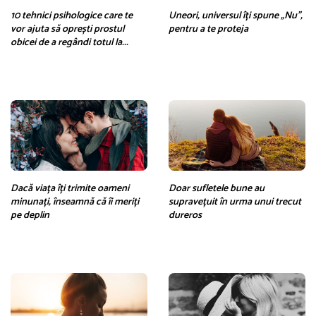
10 tehnici psihologice care te
Uneori, universul îți spune „Nu”,
vor ajuta să oprești prostul
pentru a te proteja
obicei de a regândi totul la...
Dacă viața îți trimite oameni
Doar sufletele bune au
minunați, înseamnă că îi meriți
supravețuit în urma unui trecut
pe deplin
dureros