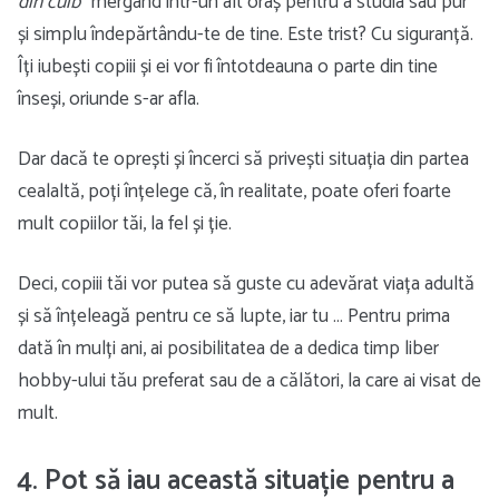
din cuib
” mergând într-un alt oraș pentru a studia sau pur
și simplu îndepărtându-te de tine. Este trist? Cu siguranță.
Îți iubești copiii și ei vor fi întotdeauna o parte din tine
înseși, oriunde s-ar afla.
Dar dacă te oprești și încerci să privești situația din partea
cealaltă, poți înțelege că, în realitate, poate oferi foarte
mult copiilor tăi, la fel și ție.
Deci, copiii tăi vor putea să guste cu adevărat viața adultă
și să înțeleagă pentru ce să lupte, iar tu … Pentru prima
dată în mulți ani, ai posibilitatea de a dedica timp liber
hobby-ului tău preferat sau de a călători, la care ai visat de
mult.
4. Pot să iau această situație pentru a