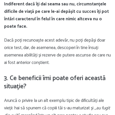
Indiferent dacă îți dai seama sau nu, circumstanțele
dificile de viață pe care le-ai depășit cu succes îți pot
întări caracterul în felul în care nimic altceva nu o
poate face.
Dacă poți recunoaște acest adevăr, nu poți depăși doar
orice test, dar, de asemenea, descoperi în tine însuți
asemenea abilități și rezerve de putere ascunse de care nu
ai fost anterior conștient.
3. Ce beneficii îmi poate oferi această
situație?
Aruncă o privire la un alt exemplu tipic de dificultăți ale
vieții: hai să spunem că copiii tăi s-au maturizat și „
au fugit