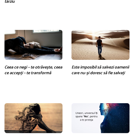
târziu
Ceea ce negi – te otrăvește, ceea
Este imposibil să salvezi oamenii
ce accepți – te transformă
care nu-și doresc să fie salvați