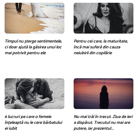
Timpul nu șterge sentimentele,
Pentru cei care, la maturitate,
ci doar ajută la găsirea unui loc
încă mai suferă din cauza
mai potrivit pentru ele
neiubirii din copilărie
6 lucruri pe care o femeie
Nu mai trăi în trecut. Ziua de ieri
înțeleaptă nu le cere bărbatului
a dispărut. Trecutul nu mai are
ei iubit
putere, iar prezentul...