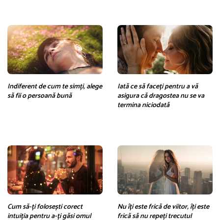
Indiferent de cum te simți, alege
Iată ce să faceți pentru a vă
să fii o persoană bună
asigura că dragostea nu se va
termina niciodată
Cum să-ți folosești corect
Nu îți este frică de viitor, îți este
intuiția pentru a-ți găsi omul
frică să nu repeți trecutul