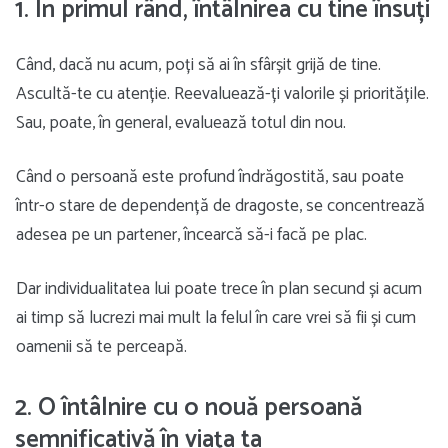
1. În primul rând, întâlnirea cu tine însuți
Când, dacă nu acum, poți să ai în sfârșit grijă de tine.
Ascultă-te cu atenție. Reevaluează-ți valorile și prioritățile.
Sau, poate, în general, evaluează totul din nou.
Când o persoană este profund îndrăgostită, sau poate
într-o stare de dependență de dragoste, se concentrează
adesea pe un partener, încearcă să-i facă pe plac.
Dar individualitatea lui poate trece în plan secund și acum
ai timp să lucrezi mai mult la felul în care vrei să fii și cum
oamenii să te perceapă.
2. O întâlnire cu o nouă persoană
semnificativă în viața ta