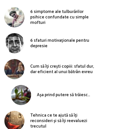
6 simptome ale tulburărilor
psihice confundate cu simple
mofturi
6 sfaturi motivaționale pentru
depresie
Cum să îți crești copiii: sfatul dur,
dar eficient al unui bătrân evreu
Așa prind putere să trăiesc…
Tehnica ce te ajută să îți
reconsideri și să îți reevaluezi
trecutul