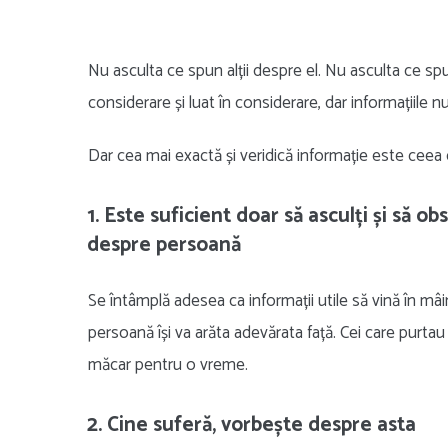
Nu asculta ce spun alții despre el. Nu asculta ce spu
considerare și luat în considerare, dar informațiile nu 
Dar cea mai exactă și veridică informație este cee
1. Este suficient doar să asculți și să o
despre persoană
Se întâmplă adesea ca informații utile să vină în mâin
persoană își va arăta adevărata față. Cei care purta
măcar pentru o vreme.
2. Cine suferă, vorbește despre asta