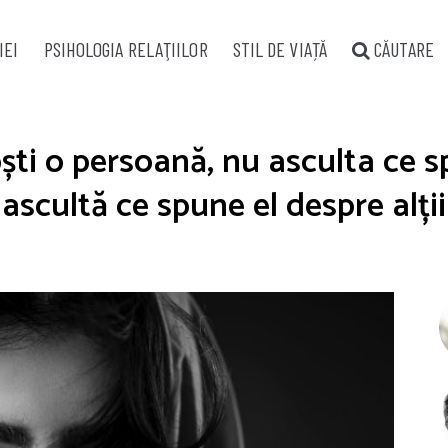
IEI
PSIHOLOGIA RELAŢIILOR
STIL DE VIAȚĂ
CĂUTARE
ti o persoană, nu asculta ce sp
ascultă ce spune el despre alții