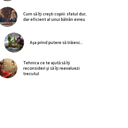
Cum să îți crești copiii: sfatul dur,
dar eficient al unui bătrân evreu
Așa prind putere să trăiesc…
Tehnica ce te ajută să îți
reconsideri și să îți reevaluezi
trecutul