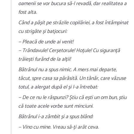
oamenii se vor bucura să-l revadă, dar realitatea a
fost alta.
Când a pășit pe străzile copilăriei, a fost întâmpinat
cu strigăte și batjocuri:
— Pleacă de unde ai venit!
— Trândavule! Cerșetorule! Hoțule! Cu siguranță
trăiești furând de la alții!
Bătrânul nu a spus nimic. A mers mai departe,
tăcut, spre casa sa părăsită. Un tânăr, care văzuse
totul, a alergat după el și l-a întrebat:
— De ce nu le răspunzi? Știu că ești un om bun, știu
că toate acele vorbe sunt minciuni.
Bătrânul i-a zâmbit și a spus blând:
— Vino cu mine. Vreau să-ți arăt ceva.