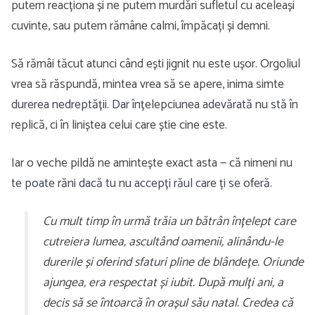
putem reacționa și ne putem murdări sufletul cu aceleași
cuvinte, sau putem rămâne calmi, împăcați și demni.
Să rămâi tăcut atunci când ești jignit nu este ușor. Orgoliul
vrea să răspundă, mintea vrea să se apere, inima simte
durerea nedreptății. Dar înțelepciunea adevărată nu stă în
replică, ci în liniștea celui care știe cine este.
Iar o veche pildă ne amintește exact asta — că nimeni nu
te poate răni dacă tu nu accepți răul care ți se oferă.
Cu mult timp în urmă trăia un bătrân înțelept care
cutreiera lumea, ascultând oamenii, alinându-le
durerile și oferind sfaturi pline de blândețe. Oriunde
ajungea, era respectat și iubit. După mulți ani, a
decis să se întoarcă în orașul său natal. Credea că