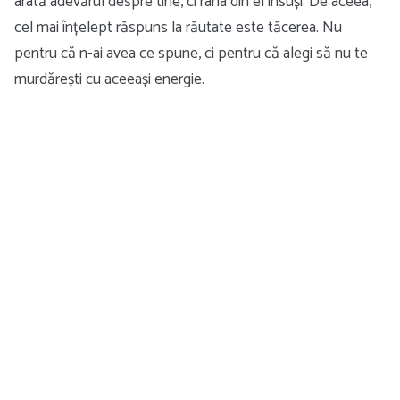
arată adevărul despre tine, ci rana din el însuși. De aceea,
cel mai înțelept răspuns la răutate este tăcerea. Nu
pentru că n-ai avea ce spune, ci pentru că alegi să nu te
murdărești cu aceeași energie.