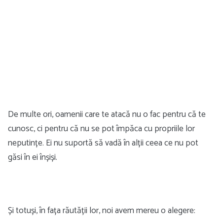
De multe ori, oamenii care te atacă nu o fac pentru că te
cunosc, ci pentru că nu se pot împăca cu propriile lor
neputințe. Ei nu suportă să vadă în alții ceea ce nu pot
găsi în ei înșiși.
Și totuși, în fața răutății lor, noi avem mereu o alegere: