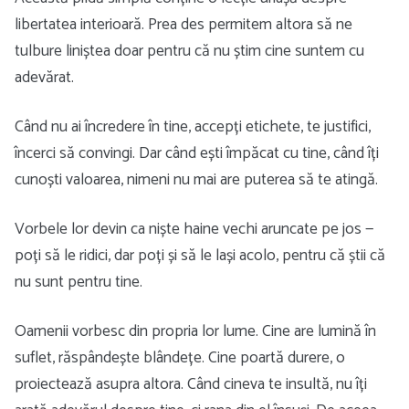
libertatea interioară. Prea des permitem altora să ne
tulbure liniștea doar pentru că nu știm cine suntem cu
adevărat.
Când nu ai încredere în tine, accepți etichete, te justifici,
încerci să convingi. Dar când ești împăcat cu tine, când îți
cunoști valoarea, nimeni nu mai are puterea să te atingă.
Vorbele lor devin ca niște haine vechi aruncate pe jos —
poți să le ridici, dar poți și să le lași acolo, pentru că știi că
nu sunt pentru tine.
Oamenii vorbesc din propria lor lume. Cine are lumină în
suflet, răspândește blândețe. Cine poartă durere, o
proiectează asupra altora. Când cineva te insultă, nu îți