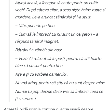
Ajunși acasă, a început să caute printr-un cufăr
vechi. După câteva clipe, a scos niște haine rupte și
murdare. Le-a aruncat tânărului și i-a spus:
— Uite, pune-le pe tine.
— Cum să le îmbrac? Eu nu sunt un cerșetor! — a
răspuns tânărul indignat.
Bătrânul a zâmbit din nou:
— Vezi? Ai refuzat să le porți, pentru că știi foarte
bine că nu sunt pentru tine.
Așa e și cu vorbele oamenilor.
Nu mă ating, pentru că știu că nu sunt despre mine.
Numai tu poți decide dacă vrei să îmbraci ceea ce
ți se aruncă.
Această pildă simplă conține o lecție uriașă despre