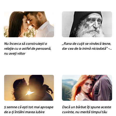
Nu încerca să construiești o
,,Rana de cuţit se vindecă lesne,
relație cu o astfel de persoană,
dar cea de la inimă niciodată” –...
nu aveți viitor
5 semne că ești tot mai aproape
Dacă un bărbat îți spune aceste
de a-ți întâlni marea iubire
cuvinte, nu merită timpul tău