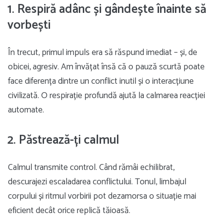
1. Respiră adânc și gândește înainte să
vorbești
În trecut, primul impuls era să răspund imediat – și, de
obicei, agresiv. Am învățat însă că o pauză scurtă poate
face diferența dintre un conflict inutil și o interacțiune
civilizată. O respirație profundă ajută la calmarea reacției
automate.
2. Păstrează-ți calmul
Calmul transmite control. Când rămâi echilibrat,
descurajezi escaladarea conflictului. Tonul, limbajul
corpului și ritmul vorbirii pot dezamorsa o situație mai
eficient decât orice replică tăioasă.