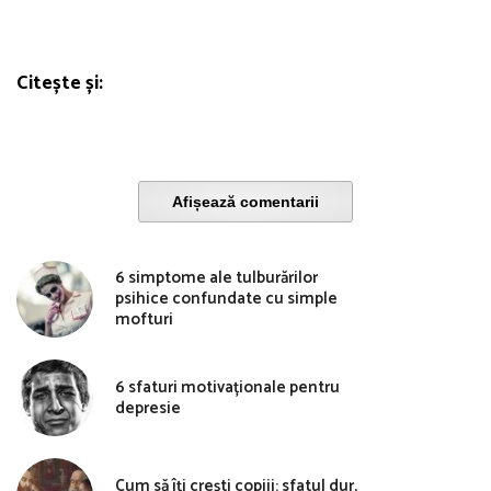
Citește și:
Afișează comentarii
6 simptome ale tulburărilor
psihice confundate cu simple
mofturi
6 sfaturi motivaționale pentru
depresie
Cum să îți crești copiii: sfatul dur,