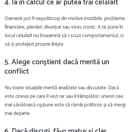
4. Ia în calcul ce ar putea trăi celălalt
Oamenii pot fi nepoliticoși din motive invizibile: probleme
financiare, pierderi, divorțuri sau stres cronic. A te pune în
locul celuilalt nu înseamnă să-i scuzi comportamentul, ci
să-ți protejezi propria liniște.
5. Alege conștient dacă merită un
conflict
Nu toate situațiile merită analizate sau discutate. Dacă
este cineva pe care îl vezi rar sau întâmplător, uneori cea
mai sănătoasă opțiune este să rămâi politicos și să mergi
mai departe.
6. Dacă discuți, fă-o matur și clar