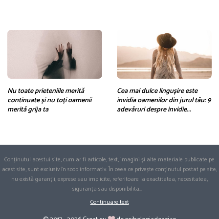
Nu toate prieteniile merită
Cea mai dulce lingușire este
continuate și nu toți oamenii
invidia oamenilor din jurul tău: 9
merită grija ta
adevăruri despre invidie...
Conținutul acestui site, cum ar fi articole, text, imagini și alte materiale publicate pe
acest site, sunt exclusiv în scop informativ. În ceea ce privește conținutul postat pe site,
nu există garanții, exprese sau implicite, referitoare la exactitatea, necesitatea,
siguranța sau disponibilita
...
Continuare text