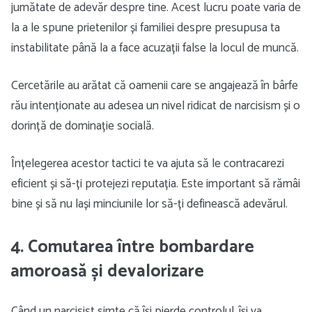
jumătate de adevăr despre tine. Acest lucru poate varia de
la a le spune prietenilor și familiei despre presupusa ta
instabilitate până la a face acuzații false la locul de muncă.
Cercetările au arătat că oamenii care se angajează în bârfe
rău intenționate au adesea un nivel ridicat de narcisism și o
dorință de dominație socială.
Înțelegerea acestor tactici te va ajuta să le contracarezi
eficient și să-ți protejezi reputația. Este important să rămâi
bine și să nu lași minciunile lor să-ți definească adevărul.
4. Comutarea între bombardare
amoroasă și devalorizare
Când un narcisist simte că își pierde controlul, își va