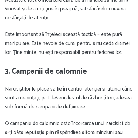
Aceasta a fost o încercare clară de a mă face să mă simt
vinovat și de a mă ține în preajmă, satisfacându-i nevoia
nesfârșită de atenție.
Este important să înțelegi această tactică – este pură
manipulare. Este nevoie de curaj pentru a nu ceda dramei
lor. Ține minte, nu ești responsabil pentru fericirea lor.
3. Campanii de calomnie
Narcisiștilor le place să fie în centrul atenției și, atunci când
sunt amenințați, pot deveni destul de răzbunători, adesea
sub formă de campanii de defăimare.
O campanie de calomnie este încercarea unui narcisist de
a-ți păta reputația prin răspândirea altora minciuni sau