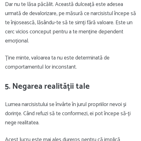
Dar nu te lăsa păcălit. Această dulceață este adesea
urmată de devalorizare, pe măsură ce narcisistul începe să
te înjosească, lăsându-te să te simți fără valoare. Este un
cerc vicios conceput pentru a te menține dependent
emoțional.
Ține minte, valoarea ta nu este determinată de
comportamentul lor inconstant.
5. Negarea realității tale
Lumea narcisistului se învârte în jurul propriilor nevoi și
dorințe. Când refuzi să te conformezi, ei pot începe să-ți
nege realitatea.
Acest lucru este mai ales dureros pentru că implică