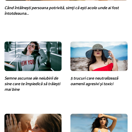
Când întâlnești persoana potrivită, simți că ești acolo unde ai fost
întotdeauna...
Semne ascunse ale neiubirii de
5 trucuri care neutralizează
sine care te împiedică să trăiești
oamenii agresivi și toxici
mai bine