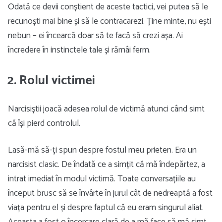
Odată ce devii conștient de aceste tactici, vei putea să le
recunoști mai bine și să le contracarezi. Ține minte, nu ești
nebun – ei încearcă doar să te facă să crezi așa. Ai
încredere în instinctele tale și rămâi ferm.
2. Rolul victimei
Narcisiștii joacă adesea rolul de victimă atunci când simt
că își pierd controlul.
Lasă-mă să-ți spun despre fostul meu prieten. Era un
narcisist clasic. De îndată ce a simțit că mă îndepărtez, a
intrat imediat în modul victimă. Toate conversațiile au
început brusc să se învârte în jurul cât de nedreaptă a fost
viața pentru el și despre faptul că eu eram singurul aliat.