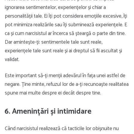
ignorarea sentimentelor, experiențelor și chiar a
personalității tale. Ei îți pot considera emoțiile excesive, îți
pot minimiza realizările sau îți subminează experiențele. E
ca și cum narcisistul ar încerca să șteargă o parte din tine.
Dar amintește-ți: sentimentele tale sunt reale,
experiențele tale sunt reale și ai dreptul să fii ascultat și
validat.
Este important să-ți menții adevărul în fața unei astfel de
negare. Ține minte, refuzul lor de a-ți recunoaște realitatea
spune mai multe despre ei decât despre tine.
6. Amenințări și intimidare
Când narcisistul realizează că tacticile lor obișnuite nu