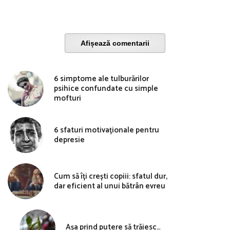
Afișează comentarii
6 simptome ale tulburărilor
psihice confundate cu simple
mofturi
6 sfaturi motivaționale pentru
depresie
Cum să îți crești copiii: sfatul dur,
dar eficient al unui bătrân evreu
Așa prind putere să trăiesc…