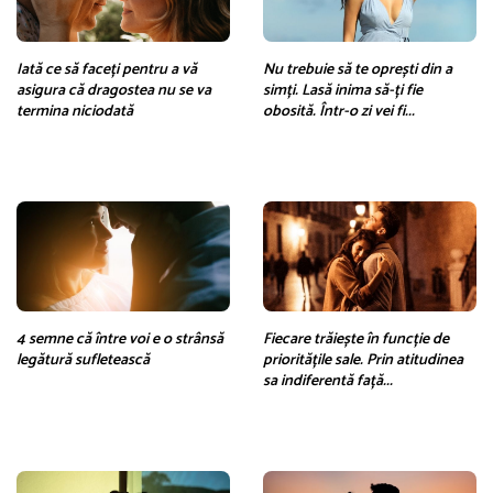
Iată ce să faceți pentru a vă
Nu trebuie să te oprești din a
asigura că dragostea nu se va
simți. Lasă inima să-ți fie
termina niciodată
obosită. Într-o zi vei fi...
4 semne că între voi e o strânsă
Fiecare trăiește în funcție de
legătură sufletească
prioritățile sale. Prin atitudinea
sa indiferentă față...