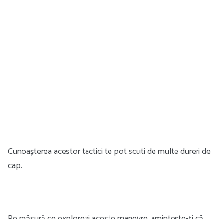
Cunoașterea acestor tactici te pot scuti de multe dureri de
cap.
Pe măsură ce explorezi aceste manevre, amintește-ți că