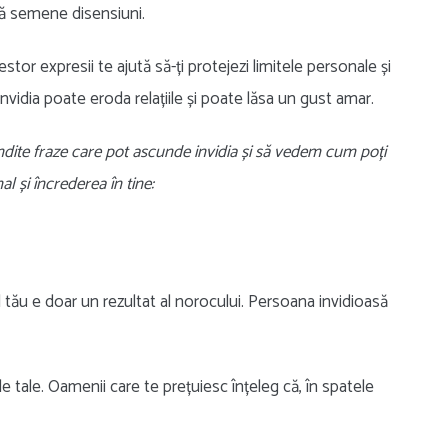
 să semene disensiuni.
stor expresii te ajută să-ți protejezi limitele personale și
, invidia poate eroda relațiile și poate lăsa un gust amar.
ndite fraze care pot ascunde invidia și să vedem cum poți
al și încrederea în tine:
l tău e doar un rezultat al norocului. Persoana invidioasă
le tale. Oamenii care te prețuiesc înțeleg că, în spatele