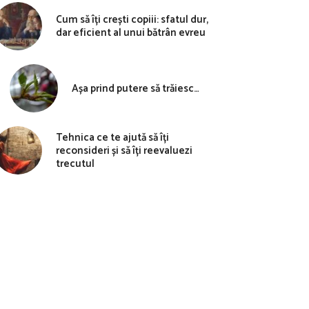
Cum să îți crești copiii: sfatul dur,
dar eficient al unui bătrân evreu
Așa prind putere să trăiesc…
Tehnica ce te ajută să îți
reconsideri și să îți reevaluezi
trecutul