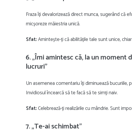
Fraza îți devalorizează direct munca, sugerând că ef
micșoreze măiestria unică.
Sfat:
Amintește-ți că abilitățile tale sunt unice, chia
6. „Îmi amintesc că, la un moment 
lucruri”
Un asemenea comentariu îți diminuează bucuriile, p
Invidiosul încearcă să te facă să te simți naiv.
Sfat:
Celebrează-ți realizările cu mândrie. Sunt import
7. „Te-ai schimbat”