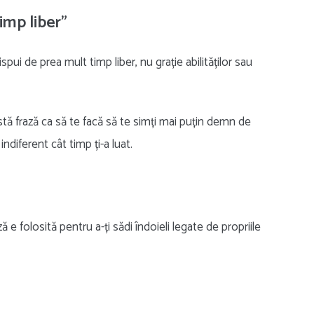
timp liber”
ui de prea mult timp liber, nu grație abilităților sau
ă frază ca să te facă să te simți mai puțin demn de
ndiferent cât timp ți-a luat.
e folosită pentru a-ți sădi îndoieli legate de propriile