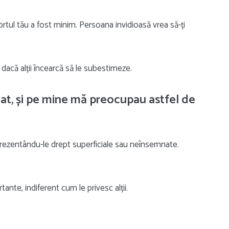
ortul tău a fost minim. Persoana invidioasă vrea să-ți
r dacă alții încearcă să le subestimeze.
dat, și pe mine mă preocupau astfel de
rezentându-le drept superficiale sau neînsemnate.
ante, indiferent cum le privesc alții.