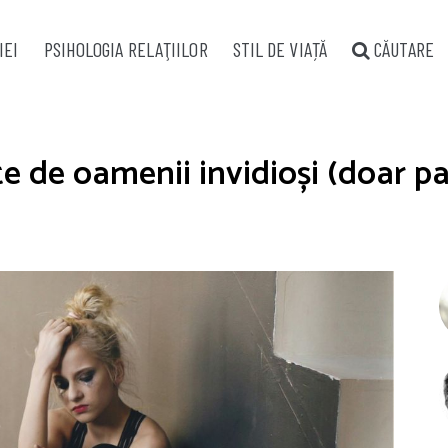
IEI
PSIHOLOGIA RELAŢIILOR
STIL DE VIAȚĂ
CĂUTARE
ite de oamenii invidioși (doar p