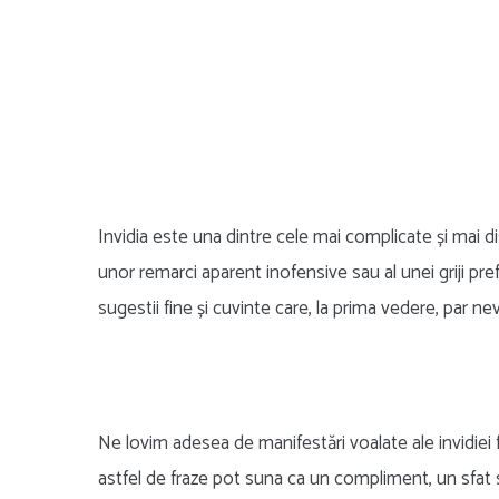
Invidia este una dintre cele mai complicate și mai d
unor remarci aparent inofensive sau al unei griji prefăc
sugestii fine și cuvinte care, la prima vedere, par ne
Ne lovim adesea de manifestări voalate ale invidiei fă
astfel de fraze pot suna ca un compliment, un sfat s