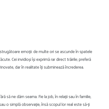
istrugătoare emoții: de multe ori se ascunde în spatele
ute. Cei invidioși își exprimă rar direct trăirile; preferă
vinovate, dar în realitate îți subminează încrederea.
ră să ne dăm seama. Fie la job, în relații sau în familie,
au o simplă observație, însă scopul lor real este să-ți