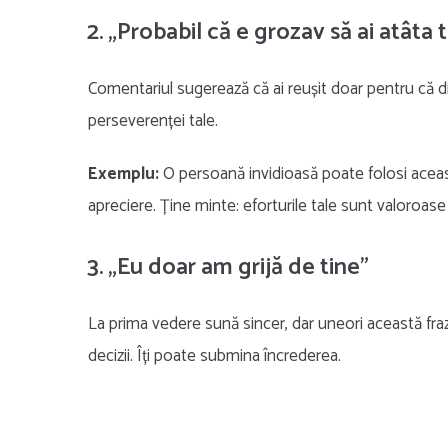
2. „Probabil că e grozav să ai atâta 
Comentariul sugerează că ai reușit doar pentru că disp
perseverenței tale.
Exemplu:
O persoană invidioasă poate folosi aceast
apreciere. Ține minte: eforturile tale sunt valoroase i
3. „Eu doar am grijă de tine”
La prima vedere sună sincer, dar uneori această frază 
decizii. Îți poate submina încrederea.