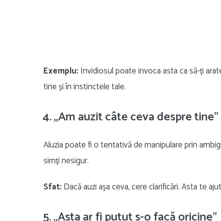
Exemplu:
Invidiosul poate invoca asta ca să-ți arate c
tine și în instinctele tale.
4. „Am auzit câte ceva despre tine”
Aluzia poate fi o tentativă de manipulare prin ambig
simți nesigur.
Sfat:
Dacă auzi așa ceva, cere clarificări. Asta te aju
5. „Asta ar fi putut s-o facă oricine”