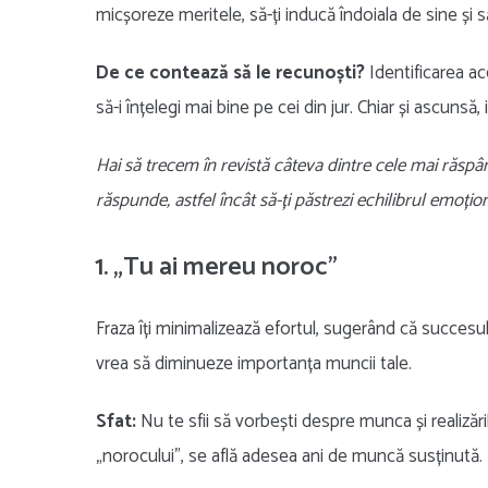
micșoreze meritele, să-ți inducă îndoiala de sine și
De ce contează să le recunoști?
Identificarea ace
să-i înțelegi mai bine pe cei din jur. Chiar și ascunsă
Hai să trecem în revistă câteva dintre cele mai răspâ
răspunde, astfel încât să-ți păstrezi echilibrul emoțion
1. „Tu ai mereu noroc”
Fraza îți minimalizează efortul, sugerând că succesu
vrea să diminueze importanța muncii tale.
Sfat:
Nu te sfii să vorbești despre munca și realizări
„norocului”, se află adesea ani de muncă susținută.