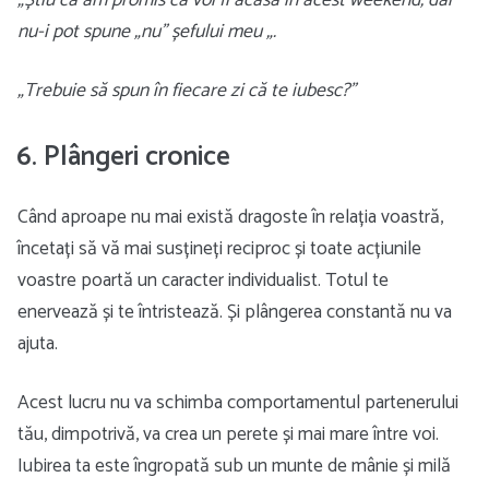
„Știu că am promis că voi fi acasă în acest weekend, dar
nu-i pot spune „nu” șefului meu „.
„Trebuie să spun în fiecare zi că te iubesc?”
6. Plângeri cronice
Când aproape nu mai există dragoste în relația voastră,
încetați să vă mai susțineți reciproc și toate acțiunile
voastre poartă un caracter individualist. Totul te
enervează și te întristează. Și plângerea constantă nu va
ajuta.
Acest lucru nu va schimba comportamentul partenerului
tău, dimpotrivă, va crea un perete și mai mare între voi.
Iubirea ta este îngropată sub un munte de mânie și milă