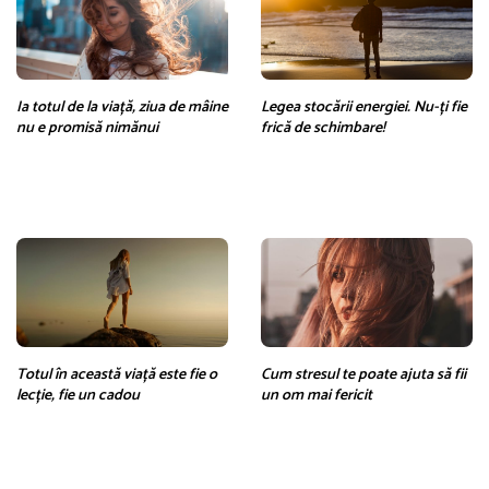
Ia totul de la viață, ziua de mâine
Legea stocării energiei. Nu-ți fie
nu e promisă nimănui
frică de schimbare!
Totul în această viață este fie o
Cum stresul te poate ajuta să fii
lecție, fie un cadou
un om mai fericit