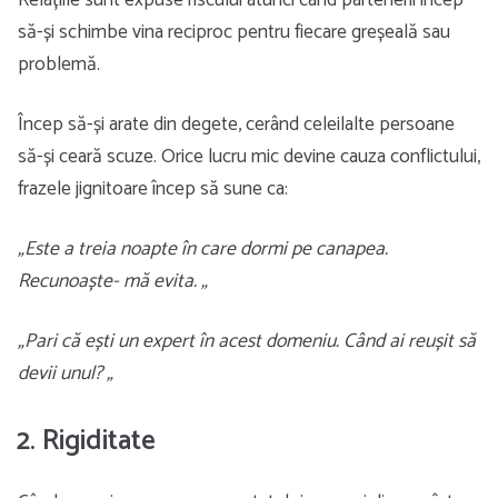
Relațiile sunt expuse riscului atunci când partenerii încep
să-și schimbe vina reciproc pentru fiecare greșeală sau
problemă.
Încep să-și arate din degete, cerând celeilalte persoane
să-și ceară scuze. Orice lucru mic devine cauza conflictului,
frazele jignitoare încep să sune ca:
„Este a treia noapte în care dormi pe canapea.
Recunoaște- mă evita. „
„Pari că ești un expert în acest domeniu. Când ai reușit să
devii unul? „
2. Rigiditate