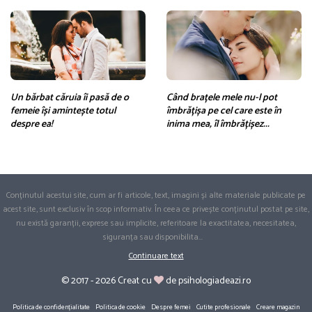
Un bărbat căruia îi pasă de o
Când brațele mele nu-l pot
femeie își amintește totul
îmbrățișa pe cel care este în
despre ea!
inima mea, îl îmbrățișez...
Conținutul acestui site, cum ar fi articole, text, imagini și alte materiale publicate pe
acest site, sunt exclusiv în scop informativ. În ceea ce privește conținutul postat pe site,
nu există garanții, exprese sau implicite, referitoare la exactitatea, necesitatea,
siguranța sau disponibilita
...
Continuare text
© 2017 - 2026 Creat cu
de psihologiadeazi.ro
Politica de confidențialitate
Politica de cookie
Despre femei
Cutite profesionale
Creare magazin