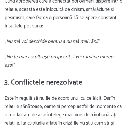
Când apropierea care a conectat doi oameni dispare într-o
relație, aceasta este înlocuită de cinism, amărăciune și
pesimism, care fac ca o persoană să se apere constant.
Insultele pot suna:
„Nu mă voi deschide pentru a nu mă mai răni!”
„Nu te mai ascult: ești un ipocrit și vei rămâne mereu
așa!”
3. Conflictele nerezolvate
Este în regulă să nu fie de acord unul cu celălalt. Dar în
relațiile sănătoase, oamenii percep astfel de momente ca
o modalitate de a se înțelege mai bine, de a îmbunătăți
relațiile. Iar cuplurile aflate în criză fie nu știu cum să-și